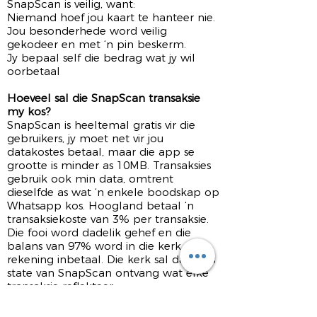
SnapScan is veilig, want:
Niemand hoef jou kaart te hanteer nie.
Jou besonderhede word veilig
gekodeer en met ‘n pin beskerm.
Jy bepaal self die bedrag wat jy wil
oorbetaal
Hoeveel sal die SnapScan transaksie
my kos?
SnapScan is heeltemal gratis vir die
gebruikers, jy moet net vir jou
datakostes betaal, maar die app se
grootte is minder as 10MB. Transaksies
gebruik ook min data, omtrent
dieselfde as wat ‘n enkele boodskap op
Whatsapp kos. Hoogland betaal ‘n
transaksiekoste van 3% per transaksie.
Die fooi word dadelik gehef en die
balans van 97% word in die kerk se
rekening inbetaal. Die kerk sal daagliks
state van SnapScan ontvang wat elke
transaksie reflekteer.
Waar kry ek nog meer inligting?