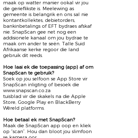
maak op watter manier ookal vir jou
die gerieflikste is. Meelewing as
gemeente is belangrik en ons sal nie
kontantkollektes, debietorders,
bankinbetalings of EFT bydraes afskaf
nie. SnapScan gee net nog een
addisionele kanaal om jou bydrae te
maak om ander te seën. Talle Suid
Afrikaanse kerke regoor die land
gebruik dit reeds.
Hoe laai ek die toepassing (app) af om
SnapScan te gebruik?
Soek op jou selfoon se App Store vir
SnapScan inligting of besoek die
www.snapscan.co.za
tuisblad vir die skakels na die Apple
Store, Google Play en BlackBerry
Wêreld platforms.
Hoe betaal ek met SnapScan?
Maak die SnapScan app oop en kliek
op “scan”. Hou dan bloot jou slimfoon
se kamera oor